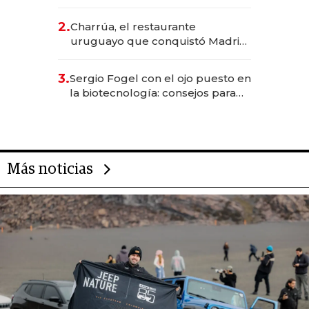
los Accesos Este a Montevideo;
inversión total asciende a US$ 54
2.
Charrúa, el restaurante
millones
uruguayo que conquistó Madrid:
sirve 300 cubiertos diarios, agota
reservas con un mes de
3.
Sergio Fogel con el ojo puesto en
anticipación y prepara apertura
la biotecnología: consejos para
emprendedores, oportunidades
de inversión y el rol de la IA
Más noticias