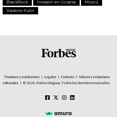
BlackRock
Invasión en Ucrania
Moscú
Vladimir Putín
Términos y condiciones
|
Legales
|
Contacto
|
Valores y estándares
editoriales
|
© 2026. Forbes Uruguay. Todos los derechos reservados.