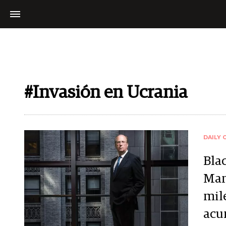
#Invasión en Ucrania
DAILY 
Bla
Man
mil
acu