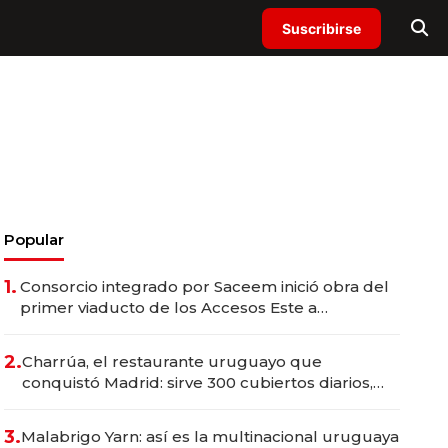
Suscribirse
Popular
1.
Consorcio integrado por Saceem inició obra del
primer viaducto de los Accesos Este a
Montevideo; inversión total asciende a US$ 54
millones
2.
Charrúa, el restaurante uruguayo que
conquistó Madrid: sirve 300 cubiertos diarios,
agota reservas con un mes de anticipación y
prepara apertura
3.
Malabrigo Yarn: así es la multinacional uruguaya