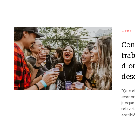
LIFEST
Con
trab
dion
des
"Que el
economí
juegan 
televis
escribi