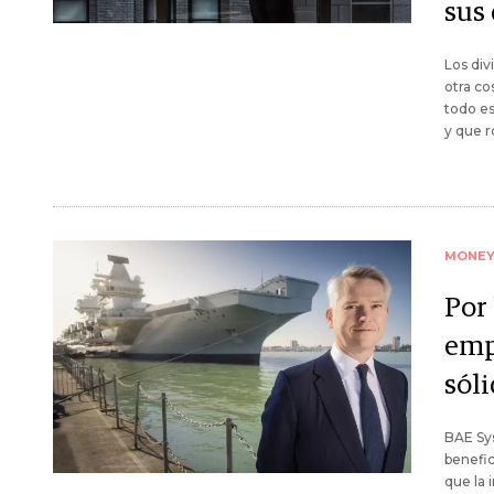
sus
Los div
otra co
todo es
y que r
MONE
Por 
emp
sól
BAE Sys
benefic
que la 