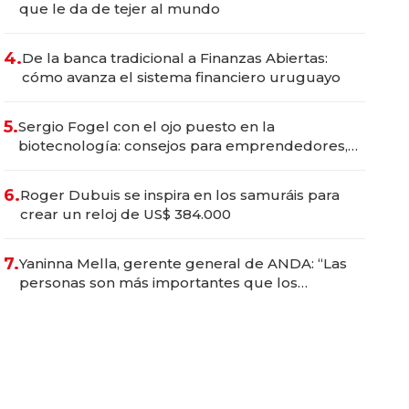
que le da de tejer al mundo
4.
De la banca tradicional a Finanzas Abiertas:
cómo avanza el sistema financiero uruguayo
5.
Sergio Fogel con el ojo puesto en la
biotecnología: consejos para emprendedores,
oportunidades de inversión y el rol de la IA
6.
Roger Dubuis se inspira en los samuráis para
crear un reloj de US$ 384.000
7.
Yaninna Mella, gerente general de ANDA: “Las
personas son más importantes que los
problemas”