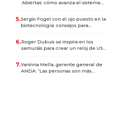
Abiertas: cómo avanza el sistema
financiero uruguayo
5.
Sergio Fogel con el ojo puesto en la
biotecnología: consejos para
emprendedores, oportunidades de
inversión y el rol de la IA
6.
Roger Dubuis se inspira en los
samuráis para crear un reloj de US$
384.000
7.
Yaninna Mella, gerente general de
ANDA: “Las personas son más
importantes que los problemas”