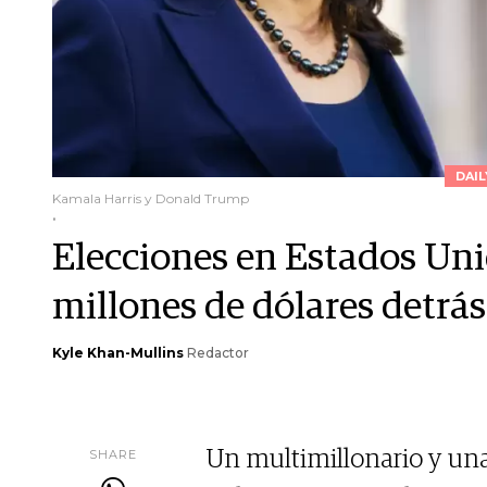
DAI
Kamala Harris y Donald Trump
.
Elecciones en Estados Uni
millones de dólares detrás
Kyle Khan-Mullins
Redactor
SHARE
Un multimillonario y una