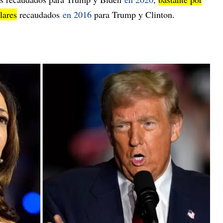
lares
recaudados
en 2016
para Trump y Clinton.