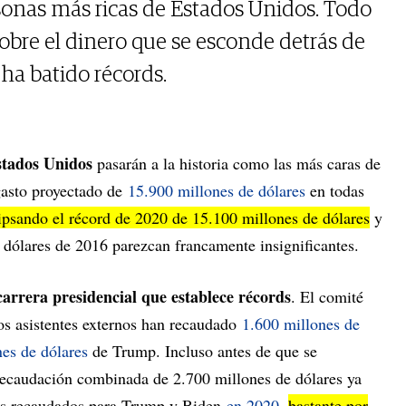
rsonas más ricas de Estados Unidos. Todo
sobre el dinero que se esconde detrás de
 ha batido récords.
stados Unidos
pasarán a la historia como las más caras de
 gasto proyectado de
15.900 millones de dólares
en todas
ipsando el récord de 2020 de 15.100 millones de dólares
y
 dólares de 2016 parezcan francamente insignificantes.
carrera presidencial que establece récords
. El comité
os asistentes externos han recaudado
1.600 millones de
es de dólares
de Trump. Incluso antes de que se
 recaudación combinada de 2.700 millones de dólares ya
res recaudados para Trump y Biden
en 2020
,
bastante por