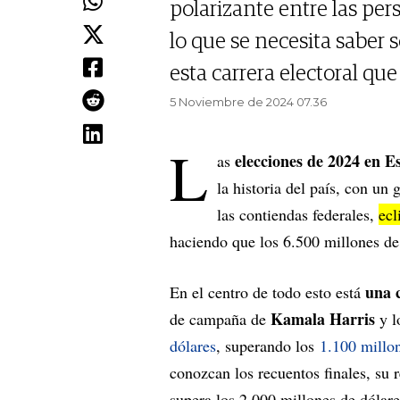
polarizante entre las pe
lo que se necesita saber 
esta carrera electoral que
5 Noviembre de 2024 07.36
L
elecciones de 2024 en E
as
la historia del país, con un
las contiendas federales,
ecl
haciendo que los 6.500 millones de
una 
En el centro de todo esto está
Kamala Harris
de campaña de
y l
dólares
, superando los
1.100 millon
conozcan los recuentos finales, su
supera los 2.000 millones de dóla