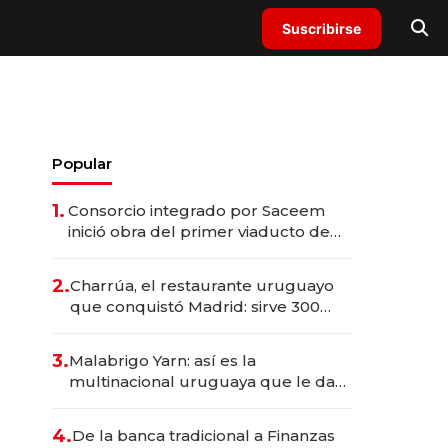
Suscribirse
Popular
1.
Consorcio integrado por Saceem
inició obra del primer viaducto de
los Accesos Este a Montevideo;
inversión total asciende a US$ 54
2.
Charrúa, el restaurante uruguayo
millones
que conquistó Madrid: sirve 300
cubiertos diarios, agota reservas
con un mes de anticipación y
3.
Malabrigo Yarn: así es la
prepara apertura
multinacional uruguaya que le da
de tejer al mundo
4.
De la banca tradicional a Finanzas