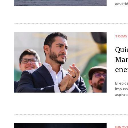
advirti
TODAY
Qui
Mam
ene
El epid
impuso 
aspira 
INNOV