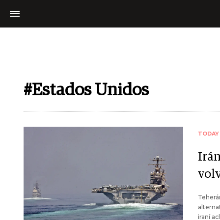
#Estados Unidos
TODAY
Irá
vol
Teherá
alterna
iraní a