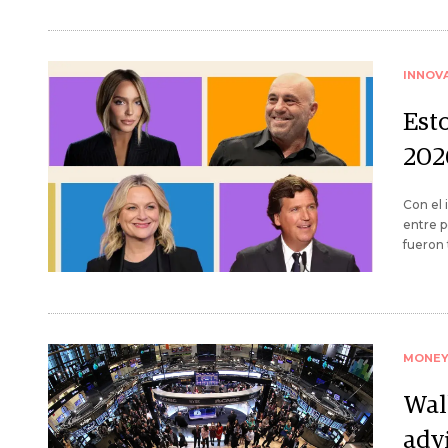
INNOV
Est
202
Con el 
entre p
fueron 
MONE
Wall
advi