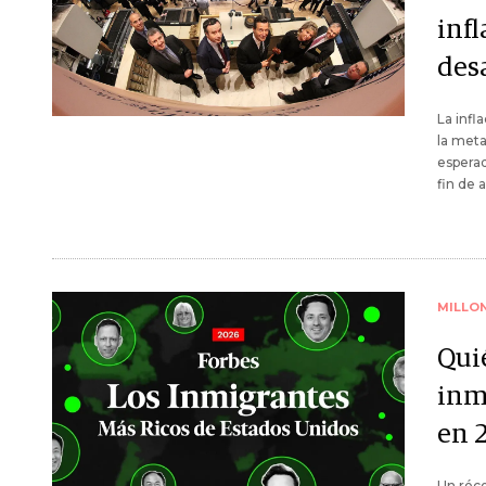
infl
des
La infl
la meta
esperad
fin de 
MILLO
Qui
inm
en 
Un réco