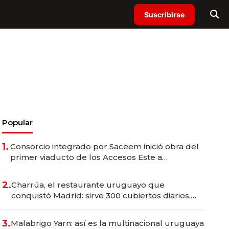
Suscribirse
Popular
1.
Consorcio integrado por Saceem inició obra del
primer viaducto de los Accesos Este a
Montevideo; inversión total asciende a US$ 54
millones
2.
Charrúa, el restaurante uruguayo que
conquistó Madrid: sirve 300 cubiertos diarios,
agota reservas con un mes de anticipación y
prepara apertura
3.
Malabrigo Yarn: así es la multinacional uruguaya