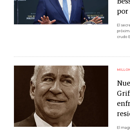
Bes
por
El secr
próxima
crudo B
MILLO
Nue
Gri
enf
res
El magn