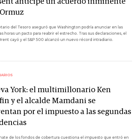
sent anticipe un acuerdo inminente
 Ormuz
etario del Tesoro aseguró que Washington podría anunciar en las
s horas un pacto para reabrir el estrecho. Tras sus declaraciones, el
rent cayó y el S&P 500 alcanzó un nuevo récord intradiario.
NARIOS
va York: el multimillonario Ken
ffin y el alcalde Mamdani se
rentan por el impuesto a las segundas
idencias
ate de los fondos de cobertura cuestiona el impuesto que entró en