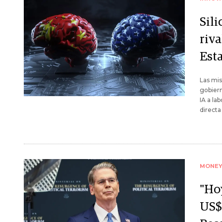
Sili
riva
Est
Las mis
gobier
IA a la
directa
MONE
"Hoy
US$8