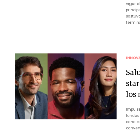
vigor e
princip
sostuvo
termin
INNOV
Salu
sta
los
Impulsa
fondos 
condici
conver