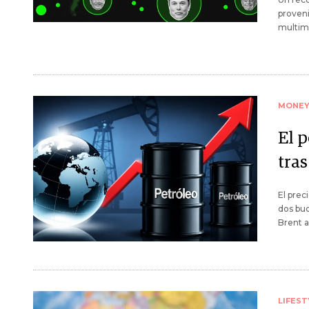
proveni
multimi
MONE
El p
tra
El prec
dos buq
Brent a
LIFEST