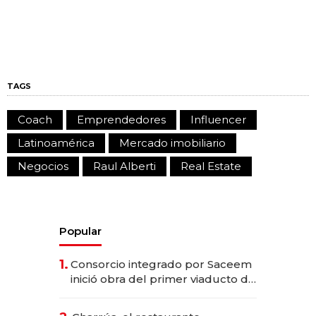
TAGS
Coach
Emprendedores
Influencer
Latinoamérica
Mercado imobiliario
Negocios
Raul Alberti
Real Estate
Popular
1.
Consorcio integrado por Saceem
inició obra del primer viaducto de
los Accesos Este a Montevideo;
inversión total asciende a US$ 54