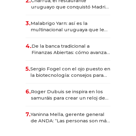
2.
Charrúa, el restaurante
millones
uruguayo que conquistó Madrid:
sirve 300 cubiertos diarios, agota
reservas con un mes de
3.
Malabrigo Yarn: así es la
anticipación y prepara apertura
multinacional uruguaya que le
da de tejer al mundo
4.
De la banca tradicional a
Finanzas Abiertas: cómo avanza
el sistema financiero uruguayo
5.
Sergio Fogel con el ojo puesto en
la biotecnología: consejos para
emprendedores, oportunidades
de inversión y el rol de la IA
6.
Roger Dubuis se inspira en los
samuráis para crear un reloj de
US$ 384.000
7.
Yaninna Mella, gerente general
de ANDA: “Las personas son más
importantes que los problemas”