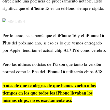
ofreciendo una potencia de procesamiento notable. Esto
iPhone 15
significa que el
es un teléfono siempre rápido.
iPhone 16
iPhone 16
Por lo tanto, se suponía que el
y el
Plus
del próximo año, si eso es lo que vemos entregado
A17 Pro
por Apple, tendrían el actual chip
como cerebro.
Pu
Pero las últimas noticias de
son que tanto la versión
Pro
iPhone 16
A18
normal como la
del
utilizarán chips
.
Antes de que te alegres de que hemos vuelto a los
tiempos en los que todos los iPhone llevaban los
mismos chips, no es exactamente así.