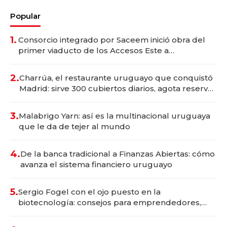
Popular
1.
Consorcio integrado por Saceem inició obra del
primer viaducto de los Accesos Este a
Montevideo; inversión total asciende a US$ 54
millones
2.
Charrúa, el restaurante uruguayo que conquistó
Madrid: sirve 300 cubiertos diarios, agota reservas
con un mes de anticipación y prepara apertura
3.
Malabrigo Yarn: así es la multinacional uruguaya
que le da de tejer al mundo
4.
De la banca tradicional a Finanzas Abiertas: cómo
avanza el sistema financiero uruguayo
5.
Sergio Fogel con el ojo puesto en la
biotecnología: consejos para emprendedores,
oportunidades de inversión y el rol de la IA