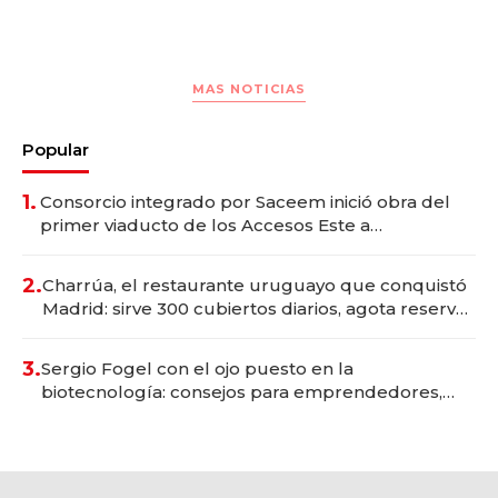
MAS NOTICIAS
Popular
1.
Consorcio integrado por Saceem inició obra del
primer viaducto de los Accesos Este a
Montevideo; inversión total asciende a US$ 54
millones
2.
Charrúa, el restaurante uruguayo que conquistó
Madrid: sirve 300 cubiertos diarios, agota reservas
con un mes de anticipación y prepara apertura
3.
Sergio Fogel con el ojo puesto en la
biotecnología: consejos para emprendedores,
oportunidades de inversión y el rol de la IA