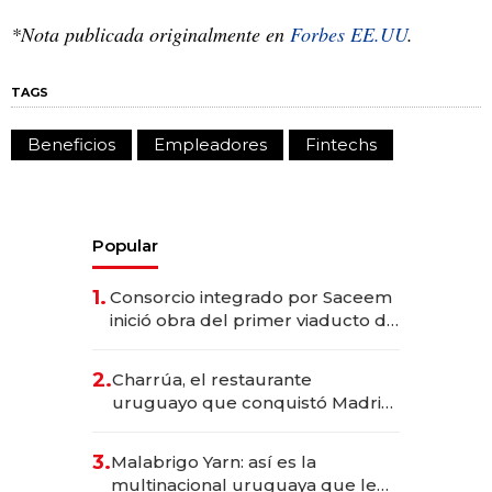
*Nota publicada originalmente en
Forbes EE.UU
.
TAGS
Beneficios
Empleadores
Fintechs
Popular
1.
Consorcio integrado por Saceem
inició obra del primer viaducto de
los Accesos Este a Montevideo;
inversión total asciende a US$ 54
2.
Charrúa, el restaurante
millones
uruguayo que conquistó Madrid:
sirve 300 cubiertos diarios, agota
reservas con un mes de
3.
Malabrigo Yarn: así es la
anticipación y prepara apertura
multinacional uruguaya que le