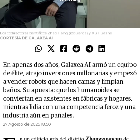
Los codirectores científicos Zhao Hang (izquierda) y Xu Huazhe
CORTESÍA DE GALAXEA AI
En apenas dos años, Galaxea AI armó un equipo
de élite, atrajo inversiones millonarias y empezó
a vender robots que hacen camas y limpian
baños. Su apuesta: que los humanoides se
conviertan en asistentes en fábricas y hogares,
mientras lidia con una competencia feroz y una
industria aún en pañales.
27 Agosto de 2025 18.50
Zhongguancun
n un edificio gris del distrito
de