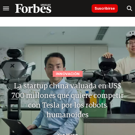
Suscribirse
INNOVACIÓN
La startup china valuada en US$
700 millones que quiere competir
con Tesla por los robots
humanoides
Yue Wang