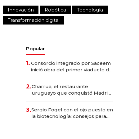
Innovación
Robótica
Tecnología
Transformación digital
Popular
1.
Consorcio integrado por Saceem
inició obra del primer viaducto de
los Accesos Este a Montevideo;
inversión total asciende a US$ 54
2.
Charrúa, el restaurante
millones
uruguayo que conquistó Madrid:
sirve 300 cubiertos diarios, agota
reservas con un mes de
3.
Sergio Fogel con el ojo puesto en
anticipación y prepara apertura
la biotecnología: consejos para
emprendedores, oportunidades
de inversión y el rol de la IA