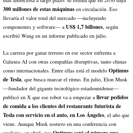
más ambiciosa a largo plazo: se estima que en 2050 haya
300 millones de estas máquinas
en circulación. Eso
llevaría el valor total del mercado —incluyendo
US$ 1,7 billones
componentes y software— a
, según
escribió Wang en un informe publicado en julio.
La carrera por ganar terreno en ese sector enfrenta a
Galaxea AI con otras compañías disruptivas, tanto chinas
Optimus
como internacionales. Entre ellas está el modelo
de Tesla
, que busca marcar el ritmo. En julio, Elon Musk
—fundador del gigante tecnológico estadounidense—
llevar pedidos
publicó en X que ese robot va a empezar a
de comida a los clientes del restaurante futurista de
Tesla con servicio en el auto, en Los Ángeles
, el año que
viene. Aunque Musk sostuvo en una conferencia con
Optimus será el número uno
analistas, en abril, que