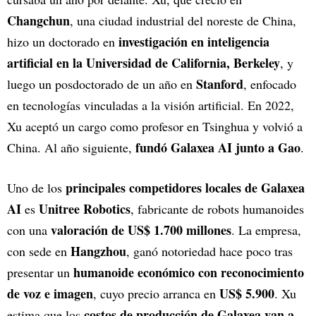
Changchun
, una ciudad industrial del noreste de China,
investigación en inteligencia
hizo un doctorado en
artificial en la Universidad de California, Berkeley
, y
Stanford
luego un posdoctorado de un año en
, enfocado
en tecnologías vinculadas a la visión artificial. En 2022,
Xu aceptó un cargo como profesor en Tsinghua y volvió a
fundó Galaxea AI junto a Gao
China. Al año siguiente,
.
principales competidores locales de Galaxea
Uno de los
AI
Unitree Robotics
es
, fabricante de robots humanoides
valoración de US$ 1.700 millones
con una
. La empresa,
Hangzhou
con sede en
, ganó notoriedad hace poco tras
humanoide económico con reconocimiento
presentar un
de voz e imagen
US$ 5.900
, cuyo precio arranca en
. Xu
costos de producción de Galaxea van a
estima que los