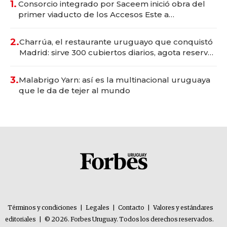
1.
Consorcio integrado por Saceem inició obra del
primer viaducto de los Accesos Este a
Montevideo; inversión total asciende a US$ 54
millones
2.
Charrúa, el restaurante uruguayo que conquistó
Madrid: sirve 300 cubiertos diarios, agota reservas
con un mes de anticipación y prepara apertura
3.
Malabrigo Yarn: así es la multinacional uruguaya
que le da de tejer al mundo
Términos y condiciones
|
Legales
|
Contacto
|
Valores y estándares
editoriales
|
© 2026. Forbes Uruguay. Todos los derechos reservados.