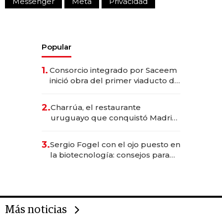
Messenger
Meta
Privacidad
Popular
1.
Consorcio integrado por Saceem
inició obra del primer viaducto de
los Accesos Este a Montevideo;
inversión total asciende a US$ 54
2.
Charrúa, el restaurante
millones
uruguayo que conquistó Madrid:
sirve 300 cubiertos diarios, agota
reservas con un mes de
3.
Sergio Fogel con el ojo puesto en
anticipación y prepara apertura
la biotecnología: consejos para
emprendedores, oportunidades
de inversión y el rol de la IA
Más noticias