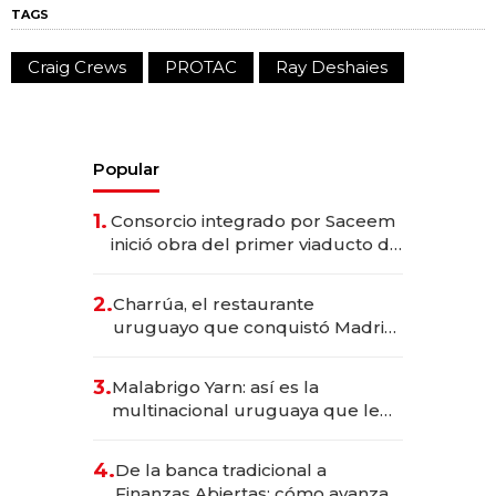
TAGS
Craig Crews
PROTAC
Ray Deshaies
Popular
1.
Consorcio integrado por Saceem
inició obra del primer viaducto de
los Accesos Este a Montevideo;
inversión total asciende a US$ 54
2.
Charrúa, el restaurante
millones
uruguayo que conquistó Madrid:
sirve 300 cubiertos diarios, agota
reservas con un mes de
3.
Malabrigo Yarn: así es la
anticipación y prepara apertura
multinacional uruguaya que le
da de tejer al mundo
4.
De la banca tradicional a
Finanzas Abiertas: cómo avanza