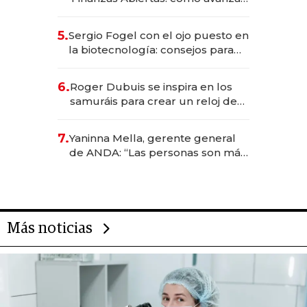
el sistema financiero uruguayo
5.
Sergio Fogel con el ojo puesto en
la biotecnología: consejos para
emprendedores, oportunidades
de inversión y el rol de la IA
6.
Roger Dubuis se inspira en los
samuráis para crear un reloj de
US$ 384.000
7.
Yaninna Mella, gerente general
de ANDA: “Las personas son más
importantes que los problemas”
Más noticias