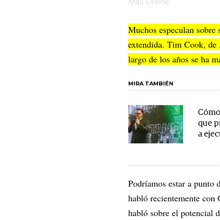
Muchos especulan sobre si
extendida. Tim Cook, de A
largo de los años se ha m
MIRA TAMBIÉN
Cómo 
que p
a ejec
Podríamos estar a punto d
habló recientemente con 
habló sobre el potencial 