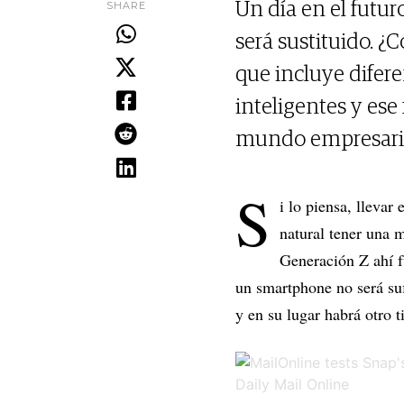
SHARE
Un día en el futur
será sustituido. 
que incluye difer
inteligentes y ese
mundo empresaria
S
i lo piensa, lleva
natural tener una 
Generación Z ahí f
un smartphone no será suf
y en su lugar habrá otro 