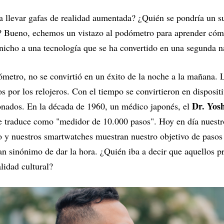
a llevar gafas de realidad aumentada? ¿Quién se pondría un s
n? Bueno, echemos un vistazo al podómetro para aprender cóm
nicho a una tecnología que se ha convertido en una segunda n
ómetro, no se convirtió en un éxito de la noche a la mañana.
s por los relojeros. Con el tiempo se convirtieron en disposi
Dr. Yos
onados. En la década de 1960, un médico japonés, el
 traduce como "medidor de 10.000 pasos". Hoy en día nuestro
o y nuestros smartwatches muestran nuestro objetivo de pasos e
tan sinónimo de dar la hora. ¿Quién iba a decir que aquellos 
lidad cultural?