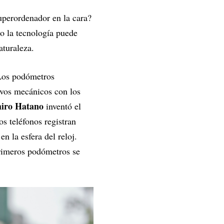
uperordenador en la cara?
o la tecnología puede
aturaleza.
 Los podómetros
tivos mecánicos con los
hiro Hatano
inventó el
s teléfonos registran
n la esfera del reloj.
primeros podómetros se