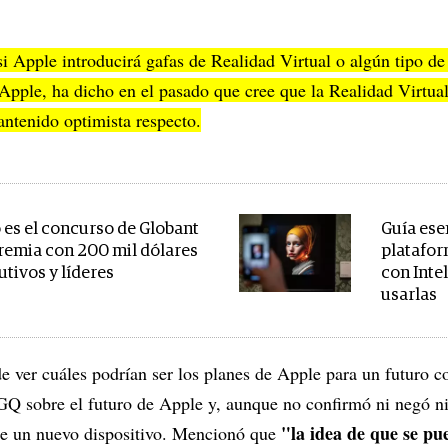
 Apple introducirá gafas de Realidad Virtual o algún tipo de 
pple, ha dicho en el pasado que cree que la Realidad Virtual
antenido optimista respecto.
es el concurso de Globant
Guía ese
remia con 200 mil dólares
platafor
utivos y líderes
con Intel
usarlas
e ver cuáles podrían ser los planes de Apple para un futuro 
GQ sobre el futuro de Apple y, aunque no confirmó ni negó n
"la idea de que se pu
de un nuevo dispositivo. Mencionó que