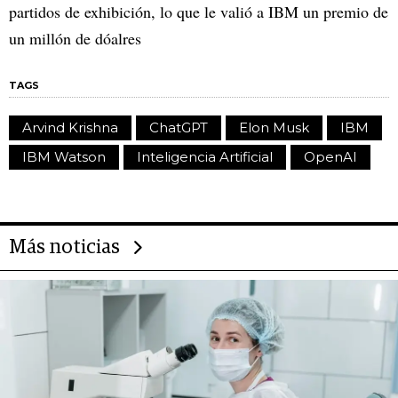
partidos de exhibición, lo que le valió a IBM un premio de
un millón de dóalres
TAGS
Arvind Krishna
ChatGPT
Elon Musk
IBM
IBM Watson
Inteligencia Artificial
OpenAI
Más noticias