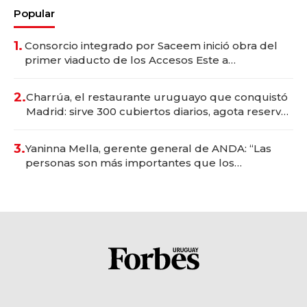
Popular
1.
Consorcio integrado por Saceem inició obra del
primer viaducto de los Accesos Este a
Montevideo; inversión total asciende a US$ 54
millones
2.
Charrúa, el restaurante uruguayo que conquistó
Madrid: sirve 300 cubiertos diarios, agota reservas
con un mes de anticipación y prepara apertura
3.
Yaninna Mella, gerente general de ANDA: “Las
personas son más importantes que los
problemas”