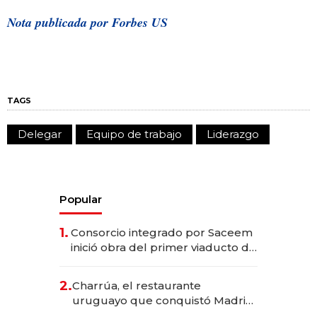
Nota publicada por Forbes US
TAGS
Delegar
Equipo de trabajo
Liderazgo
Popular
1.
Consorcio integrado por Saceem
inició obra del primer viaducto de
los Accesos Este a Montevideo;
inversión total asciende a US$ 54
2.
Charrúa, el restaurante
millones
uruguayo que conquistó Madrid:
sirve 300 cubiertos diarios, agota