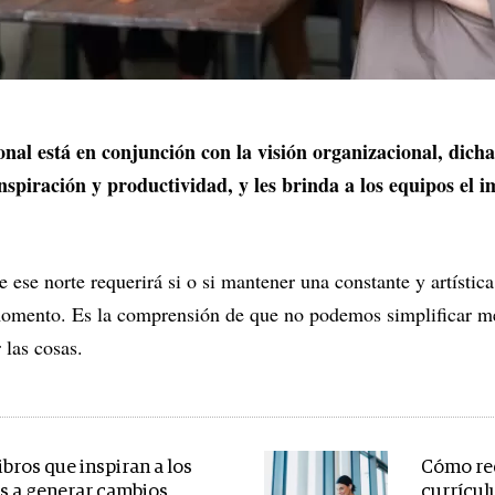
al está en conjunción con la visión organizacional, dicha 
spiración y productividad, y les brinda a los equipos el 
e ese norte requerirá si o si mantener una constante y artístic
momento. Es la comprensión de que no podemos simplificar m
r las cosas.
ibros que inspiran a los
Cómo red
es a generar cambios
currícul