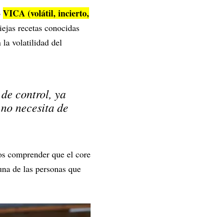
VICA (volátil, incierto,
o
iejas recetas conocidas
la volatilidad del
de control, ya
 no necesita de
e.
os comprender que el core
una de las personas que