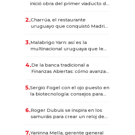
inició obra del primer viaducto de
los Accesos Este a Montevideo;
inversión total asciende a US$ 54
2.
Charrúa, el restaurante
millones
uruguayo que conquistó Madrid:
sirve 300 cubiertos diarios, agota
reservas con un mes de
3.
Malabrigo Yarn: así es la
anticipación y prepara apertura
multinacional uruguaya que le
da de tejer al mundo
4.
De la banca tradicional a
Finanzas Abiertas: cómo avanza
el sistema financiero uruguayo
5.
Sergio Fogel con el ojo puesto en
la biotecnología: consejos para
emprendedores, oportunidades
de inversión y el rol de la IA
6.
Roger Dubuis se inspira en los
samuráis para crear un reloj de
US$ 384.000
7.
Yaninna Mella, gerente general