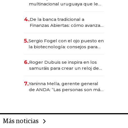
anticipación y prepara apertura
multinacional uruguaya que le
da de tejer al mundo
4.
De la banca tradicional a
Finanzas Abiertas: cómo avanza
el sistema financiero uruguayo
5.
Sergio Fogel con el ojo puesto en
la biotecnología: consejos para
emprendedores, oportunidades
de inversión y el rol de la IA
6.
Roger Dubuis se inspira en los
samuráis para crear un reloj de
US$ 384.000
7.
Yaninna Mella, gerente general
de ANDA: “Las personas son más
importantes que los problemas”
Más noticias