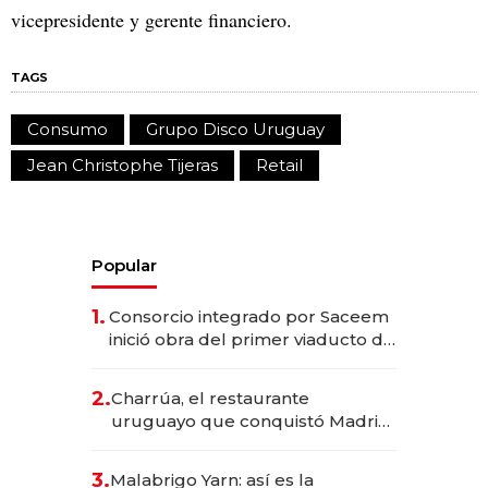
vicepresidente y gerente financiero.
TAGS
Consumo
Grupo Disco Uruguay
Jean Christophe Tijeras
Retail
Popular
1.
Consorcio integrado por Saceem
inició obra del primer viaducto de
los Accesos Este a Montevideo;
inversión total asciende a US$ 54
2.
Charrúa, el restaurante
millones
uruguayo que conquistó Madrid:
sirve 300 cubiertos diarios, agota
reservas con un mes de
3.
Malabrigo Yarn: así es la