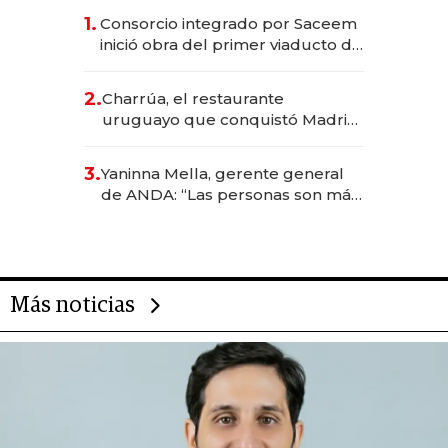
1.
Consorcio integrado por Saceem
inició obra del primer viaducto de
los Accesos Este a Montevideo;
inversión total asciende a US$ 54
2.
Charrúa, el restaurante
millones
uruguayo que conquistó Madrid:
sirve 300 cubiertos diarios, agota
reservas con un mes de
3.
Yaninna Mella, gerente general
anticipación y prepara apertura
de ANDA: “Las personas son más
importantes que los problemas”
Más noticias