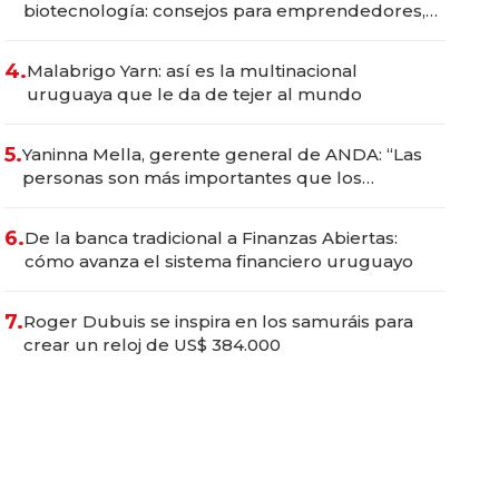
biotecnología: consejos para emprendedores,
oportunidades de inversión y el rol de la IA
4.
Malabrigo Yarn: así es la multinacional
uruguaya que le da de tejer al mundo
5.
Yaninna Mella, gerente general de ANDA: “Las
personas son más importantes que los
problemas”
6.
De la banca tradicional a Finanzas Abiertas:
cómo avanza el sistema financiero uruguayo
7.
Roger Dubuis se inspira en los samuráis para
crear un reloj de US$ 384.000