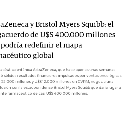
Y
raZeneca y Bristol Myers Squibb: el
acuerdo de U$S 400.000 millones
 podría redefinir el mapa
macéutico global
macéutica británica AstraZeneca, que hace apenas unas semanas
ó sólidos resultados financieros impulsados por ventas oncológicas
S 25.000 millones y U$S 12.000 millones en CVRM, negocia una
 fusión con la estadounidense Bristol Myers Squibb que daría lugar a
ante farmacéutico de casi U$S 400.000 millones.
Y