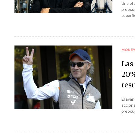
Una eta
preocup
superfic
MONE
Las
20%
res
El avan
accion
preocup