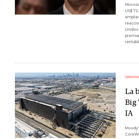
Microso
US$ 72.
ampliar
reaccio
Unidos
premiar
rentabil
INNOV
La b
Big
IA
Moody's
CoreWe