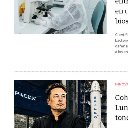
ent
en u
bio
Científ
bacteri
defensa
a los an
INNOV
Coh
Lun
ton