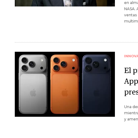
en alma
NASA. A
ventas 
multimi
INNOV
El 
App
pre
Una de
mientr
y amena