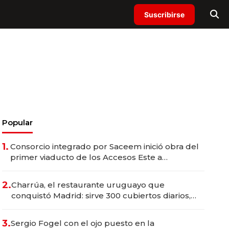
Suscribirse
Popular
1.
Consorcio integrado por Saceem inició obra del
primer viaducto de los Accesos Este a
Montevideo; inversión total asciende a US$ 54
millones
2.
Charrúa, el restaurante uruguayo que
conquistó Madrid: sirve 300 cubiertos diarios,
agota reservas con un mes de anticipación y
prepara apertura
3.
Sergio Fogel con el ojo puesto en la