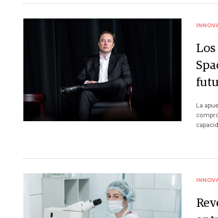
INNOV
Los
Spa
futu
La apues
comprom
capacid
INNOV
Reve