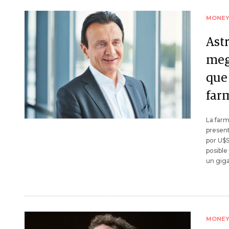
MONE
Ast
meg
que
far
La far
present
por U$
posible
un gig
MONE