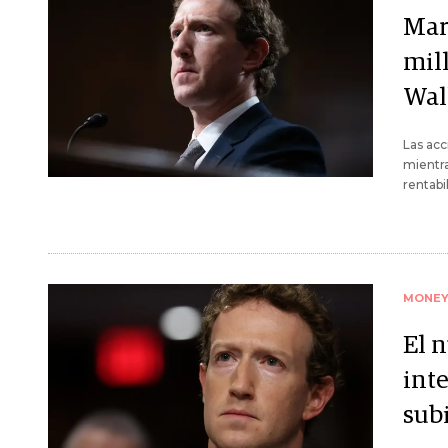
Mar
mill
Wall
Las acc
mientra
rentabi
MONE
El 
inte
sub