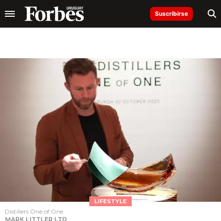
Suscribirse
LIFESTYLE
Distillers One of One
MARK LITTLER LTD