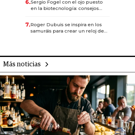
6.
Sergio Fogel con el ojo puesto
en la biotecnología: consejos
para emprendedores,
oportunidades de inversión y el
7.
Roger Dubuis se inspira en los
rol de la IA
samuráis para crear un reloj de
US$ 384.000
Más noticias