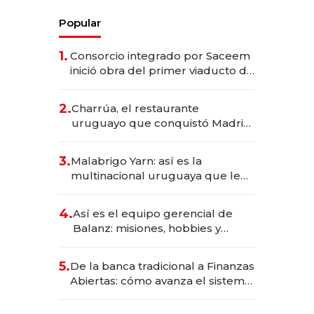
Popular
1.
Consorcio integrado por Saceem
inició obra del primer viaducto de
los Accesos Este a Montevideo;
inversión total asciende a US$ 54
2.
Charrúa, el restaurante
millones
uruguayo que conquistó Madrid:
sirve 300 cubiertos diarios, agota
reservas con un mes de
3.
Malabrigo Yarn: así es la
anticipación y prepara apertura
multinacional uruguaya que le
da de tejer al mundo
4.
Así es el equipo gerencial de
Balanz: misiones, hobbies y
metas para este año
5.
De la banca tradicional a Finanzas
Abiertas: cómo avanza el sistema
financiero uruguayo