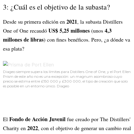
3: ¿Cuál es el objetivo de la subasta?
2021
Desde su primera edición en
, la subasta Distillers
US$ 5,25 millones
4,3
One of One recaudó
(unos
millones de libras
) con fines benéficos. Pero, ¿a dónde va
esa plata?
Diageo siempre supera los límites para Distillers One of One, y el Port Ellen
Prism de este año no es una excepción: un magnum asombroso cuyo
precio se estima entre £150 000 y £300 000, el tipo de creación que solo
es posible en un entorno único. Diageo
Fondo de Acción Juvenil
El
fue creado por The Distillers'
2022
Charity en
, con el objetivo de generar un cambio real