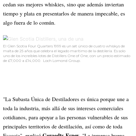
cedan sus mejores whiskies, sino que además inviertan
tiempo y plata en presentarlos de manera impecable, es
algo fuera de lo común.
El Glen Scotia Four Quarters 1999 es un set único de cuatro whiskys de
malta de 25 años que celebra el legado marítimo de la destilería. Es solo
uno de los increíbles lotes de Distillers One of One, con un precio estimado
de £7,000 a £14,000. Loch Lomond Group.
"La Subasta Única de Destiladores es única porque une a
toda la industria, más allá de sus intereses comerciales
cotidianos, para apoyar a las personas vulnerables de sus
principales territorios de destilación, así como de toda
Geraedts-Espey
Escocia", explicó
. "La inmensa buena