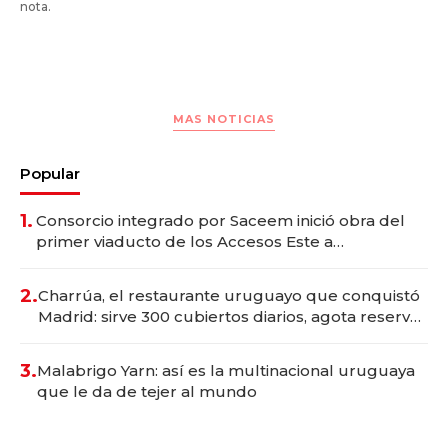
nota.
MAS NOTICIAS
Popular
1.
Consorcio integrado por Saceem inició obra del
primer viaducto de los Accesos Este a
Montevideo; inversión total asciende a US$ 54
millones
2.
Charrúa, el restaurante uruguayo que conquistó
Madrid: sirve 300 cubiertos diarios, agota reservas
con un mes de anticipación y prepara apertura
3.
Malabrigo Yarn: así es la multinacional uruguaya
que le da de tejer al mundo