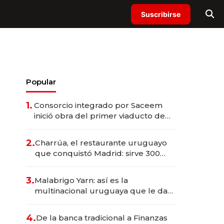
Suscribirse
Popular
1.
Consorcio integrado por Saceem
inició obra del primer viaducto de
los Accesos Este a Montevideo;
inversión total asciende a US$ 54
2.
Charrúa, el restaurante uruguayo
millones
que conquistó Madrid: sirve 300
cubiertos diarios, agota reservas
con un mes de anticipación y
3.
Malabrigo Yarn: así es la
prepara apertura
multinacional uruguaya que le da
de tejer al mundo
4.
De la banca tradicional a Finanzas