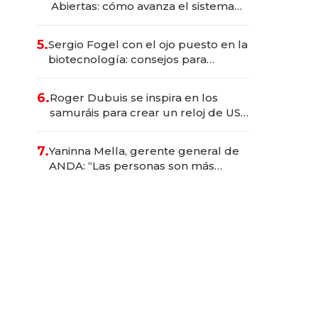
Abiertas: cómo avanza el sistema
financiero uruguayo
5.
Sergio Fogel con el ojo puesto en la
biotecnología: consejos para
emprendedores, oportunidades de
inversión y el rol de la IA
6.
Roger Dubuis se inspira en los
samuráis para crear un reloj de US$
384.000
7.
Yaninna Mella, gerente general de
ANDA: “Las personas son más
importantes que los problemas”