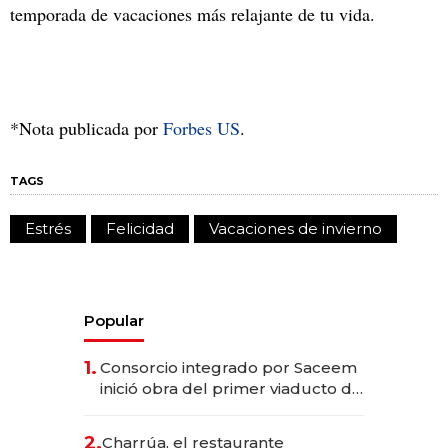
temporada de vacaciones más relajante de tu vida.
*Nota publicada por
Forbes US
.
TAGS
Estrés
Felicidad
Vacaciones de invierno
Popular
1.
Consorcio integrado por Saceem
inició obra del primer viaducto de
los Accesos Este a Montevideo;
inversión total asciende a US$ 54
2.
Charrúa, el restaurante