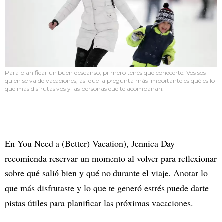
Para planificar un buen descanso, primero tenés que conocerte. Vos sos
quien se va de vacaciones, así que la pregunta más importante es qué es lo
que más disfrutás vos y las personas que te acompañan.
En You Need a (Better) Vacation), Jennica Day
recomienda reservar un momento al volver para reflexionar
sobre qué salió bien y qué no durante el viaje. Anotar lo
que más disfrutaste y lo que te generó estrés puede darte
pistas útiles para planificar las próximas vacaciones.