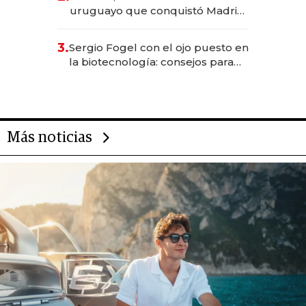
millones
uruguayo que conquistó Madrid:
sirve 300 cubiertos diarios, agota
reservas con un mes de
3.
Sergio Fogel con el ojo puesto en
anticipación y prepara apertura
la biotecnología: consejos para
emprendedores, oportunidades
de inversión y el rol de la IA
Más noticias