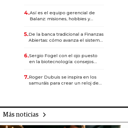
da de tejer al mundo
4.
Así es el equipo gerencial de
Balanz: misiones, hobbies y
metas para este año
5.
De la banca tradicional a Finanzas
Abiertas: cómo avanza el sistema
financiero uruguayo
6.
Sergio Fogel con el ojo puesto
en la biotecnología: consejos
para emprendedores,
oportunidades de inversión y el
7.
Roger Dubuis se inspira en los
rol de la IA
samuráis para crear un reloj de
US$ 384.000
Más noticias