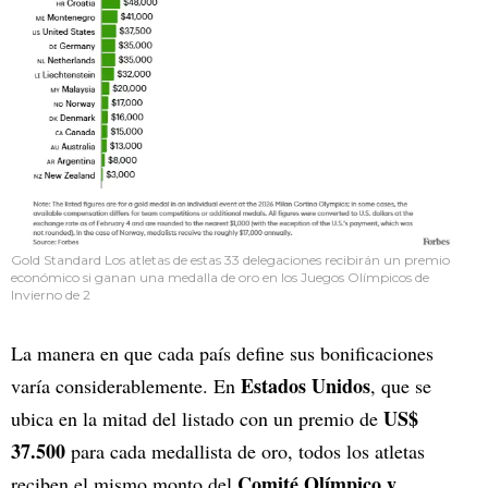
Gold Standard Los atletas de estas 33 delegaciones recibirán un premio
económico si ganan una medalla de oro en los Juegos Olímpicos de
Invierno de 2
La manera en que cada país define sus bonificaciones
Estados Unidos
varía considerablemente. En
, que se
US$
ubica en la mitad del listado con un premio de
37.500
para cada medallista de oro, todos los atletas
Comité Olímpico y
reciben el mismo monto del