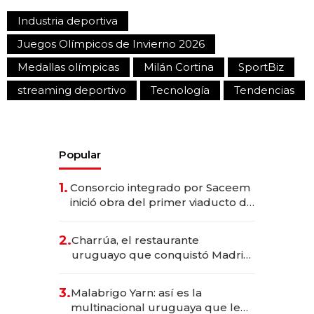
Industria deportiva
Juegos Olímpicos de Invierno 2026
Medallas olímpicas
Milán Cortina
SportBiz
streaming deportivo
Tecnología
Tendencias
Popular
1.
Consorcio integrado por Saceem
inició obra del primer viaducto de
los Accesos Este a Montevideo;
inversión total asciende a US$ 54
2.
Charrúa, el restaurante
millones
uruguayo que conquistó Madrid:
sirve 300 cubiertos diarios, agota
reservas con un mes de
3.
Malabrigo Yarn: así es la
anticipación y prepara apertura
multinacional uruguaya que le