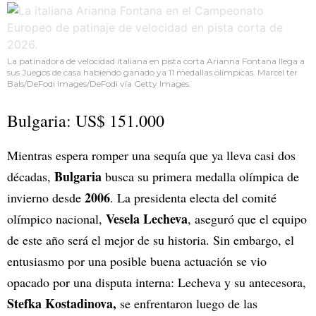
La patinadora de velocidad italiana en pista corta Arianna Fontana llega a
sus Juegos de casa habiendo ganado ya 11 medallas olímpicas. Marcel ter
Bals/DeFodi Images/DeFodi vía Getty Images.
Bulgaria: US$ 151.000
Mientras espera romper una sequía que ya lleva casi dos
Bulgaria
décadas,
busca su primera medalla olímpica de
2006
invierno desde
. La presidenta electa del comité
Vesela Lecheva
olímpico nacional,
, aseguró que el equipo
de este año será el mejor de su historia. Sin embargo, el
entusiasmo por una posible buena actuación se vio
opacado por una disputa interna: Lecheva y su antecesora,
Stefka Kostadinova,
se enfrentaron luego de las