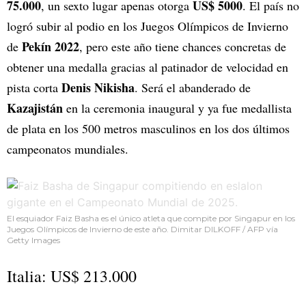
75.000
US$ 5000
, un sexto lugar apenas otorga
. El país no
logró subir al podio en los Juegos Olímpicos de Invierno
Pekín 2022
de
, pero este año tiene chances concretas de
obtener una medalla gracias al patinador de velocidad en
Denis Nikisha
pista corta
. Será el abanderado de
Kazajistán
en la ceremonia inaugural y ya fue medallista
de plata en los 500 metros masculinos en los dos últimos
campeonatos mundiales.
El esquiador Faiz Basha es el único atleta que compite por Singapur en los
Juegos Olímpicos de Invierno de este año. Dimitar DILKOFF / AFP vía
Getty Images
Italia: US$ 213.000