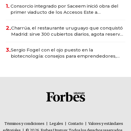
1.
Consorcio integrado por Saceem inició obra del
primer viaducto de los Accesos Este a
Montevideo; inversión total asciende a US$ 54
millones
2.
Charrúa, el restaurante uruguayo que conquistó
Madrid: sirve 300 cubiertos diarios, agota reservas
con un mes de anticipación y prepara apertura
3.
Sergio Fogel con el ojo puesto en la
biotecnología: consejos para emprendedores,
oportunidades de inversión y el rol de la IA
Términos y condiciones
|
Legales
|
Contacto
|
Valores y estándares
editoriales
|
© 2026. Forbes Uruguay. Todos los derechos reservados.