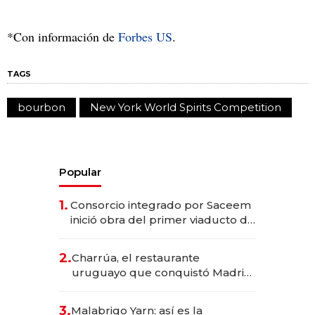
*Con información de
Forbes US
.
TAGS
bourbon
New York World Spirits Competition
Popular
1.
Consorcio integrado por Saceem
inició obra del primer viaducto de
los Accesos Este a Montevideo;
inversión total asciende a US$ 54
2.
Charrúa, el restaurante
millones
uruguayo que conquistó Madrid:
sirve 300 cubiertos diarios, agota
reservas con un mes de
3.
Malabrigo Yarn: así es la