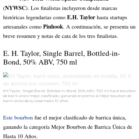
NYWSC
(
). Los finalistas incluyeron desde marcas
E.H. Taylor
históricas legendarias como
hasta startups
Pinhook
artesanales como
. A continuación, se presenta un
breve resumen y notas de cata de los tres finalistas.
E. H. Taylor, Single Barrel, Bottled-in-
Bond, 50% ABV, 750 ml
EH Taylor, Single Barrel, Bottled-in-Bond, 50% ABV, 750 ml fue el bourbon
de barril único mejor clasificado, ganando el premio al Mejor bourbon de
barril único de su clase hasta 10 años.
Este bourbon
fue el mejor clasificado de barrica única,
ganando la categoría Mejor Bourbon de Barrica Única de
Hasta 10 Años.