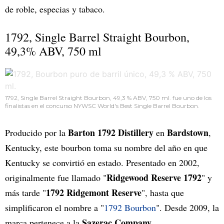
de roble, especias y tabaco.
1792, Single Barrel Straight Bourbon,
49,3% ABV, 750 ml
1792, Single Barrel Straight Bourbon, 49,3 % ABV, 750 ml. fue uno de los
finalistas en el concurso NYWSC World's Best Single Barrel Bourbon.
Barton 1792 Distillery
Bardstown
Producido por la
en
,
Kentucky, este bourbon toma su nombre del año en que
Kentucky se convirtió en estado. Presentado en 2002,
Ridgewood Reserve 1792
originalmente fue llamado "
" y
1792 Ridgemont Reserve
más tarde "
", hasta que
simplificaron el nombre a "
1792 Bourbon
". Desde 2009, la
Sazerac Company
marca pertenece a la
.