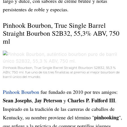
largo y dulce, con sabores de crème brûlée y notas
persistentes de roble y especias.
Pinhook Bourbon, True Single Barrel
Straight Bourbon S2B32, 55,3% ABV, 750
ml
Pinhook Bourbon, True Single Barrel Straight Bourbon S2B32, 55,3 %
ABV, 750 ml. fue uno de los tres finalistas al premio al mejor bourbon de
barril único del mundo.
Pinhook Bourbon
fue fundado en 2010 por tres amigos:
Sean Josephs
Jay Peterson
Charles P. Fulford III
,
y
.
Inspirado en la tradición de las carreras de caballos de
pinhooking
Kentucky, su nombre proviene del término "
",
que refiere a la práctica de comprar potrillos jóvenes,