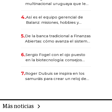
anticipación y prepara apertura
multinacional uruguaya que le
da de tejer al mundo
4.
Así es el equipo gerencial de
Balanz: misiones, hobbies y
metas para este año
5.
De la banca tradicional a Finanzas
Abiertas: cómo avanza el sistema
financiero uruguayo
6.
Sergio Fogel con el ojo puesto
en la biotecnología: consejos
para emprendedores,
oportunidades de inversión y el
7.
Roger Dubuis se inspira en los
rol de la IA
samuráis para crear un reloj de
US$ 384.000
Más noticias