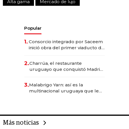
Alta gama
Mercado de lujo
Popular
1.
Consorcio integrado por Saceem
inició obra del primer viaducto de
los Accesos Este a Montevideo;
inversión total asciende a US$ 54
2.
Charrúa, el restaurante
millones
uruguayo que conquistó Madrid:
sirve 300 cubiertos diarios, agota
reservas con un mes de
3.
Malabrigo Yarn: así es la
anticipación y prepara apertura
multinacional uruguaya que le
da de tejer al mundo
Más noticias