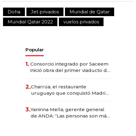
Doha
Jet privados
Mundial de Qatar
Mundial Qatar 2022
vuelos privados
Popular
1.
Consorcio integrado por Saceem
inició obra del primer viaducto de
los Accesos Este a Montevideo;
inversión total asciende a US$ 54
2.
Charrúa, el restaurante
millones
uruguayo que conquistó Madrid:
sirve 300 cubiertos diarios, agota
reservas con un mes de
3.
Yaninna Mella, gerente general
anticipación y prepara apertura
de ANDA: “Las personas son más
importantes que los problemas”