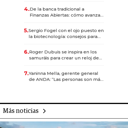
4.
De la banca tradicional a
Finanzas Abiertas: cómo avanza
el sistema financiero uruguayo
5.
Sergio Fogel con el ojo puesto en
la biotecnología: consejos para
emprendedores, oportunidades
de inversión y el rol de la IA
6.
Roger Dubuis se inspira en los
samuráis para crear un reloj de
US$ 384.000
7.
Yaninna Mella, gerente general
de ANDA: “Las personas son más
importantes que los problemas”
Más noticias