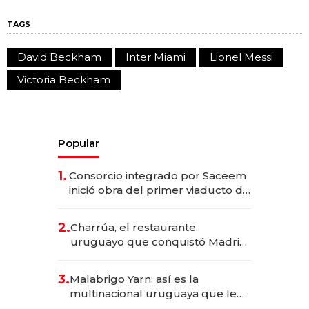
TAGS
David Beckham
Inter Miami
Lionel Messi
Victoria Beckham
Popular
1.
Consorcio integrado por Saceem
inició obra del primer viaducto de
los Accesos Este a Montevideo;
inversión total asciende a US$ 54
2.
Charrúa, el restaurante
millones
uruguayo que conquistó Madrid:
sirve 300 cubiertos diarios, agota
reservas con un mes de
3.
Malabrigo Yarn: así es la
anticipación y prepara apertura
multinacional uruguaya que le
da de tejer al mundo