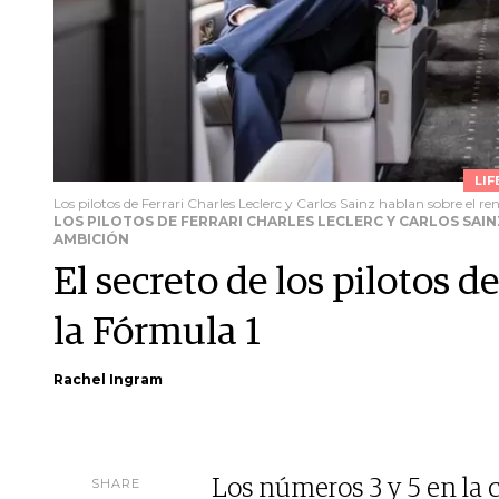
LIF
Los pilotos de Ferrari Charles Leclerc y Carlos Sainz hablan sobre el r
LOS PILOTOS DE FERRARI CHARLES LECLERC Y CARLOS SAIN
AMBICIÓN
El secreto de los pilotos d
la Fórmula 1
Rachel Ingram
SHARE
Los números 3 y 5 en la c