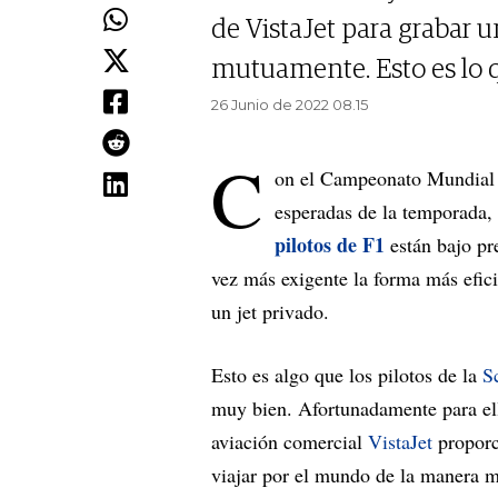
de VistaJet para grabar u
mutuamente. Esto es lo q
26 Junio de 2022 08.15
C
on el Campeonato Mundial 
esperadas de la temporada, S
pilotos de F1
están bajo pre
vez más exigente la forma más efici
un jet privado.
Esto es algo que los pilotos de la
S
muy bien. Afortunadamente para ell
aviación comercial
VistaJet
proporci
viajar por el mundo de la manera má