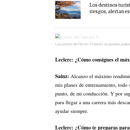
Los destinos turí
riesgos, alertan e
Los pilotos de Ferrari F1 están ocupados prepa
Leclerc: ¿Cómo consigues el má
Sainz:
Alcanzo el máximo rendimien
mis planes de entrenamiento, todo s
punto, de mi conducción. Y por su
para llegar a una carrera más desc
ayudar siempre.
Leclerc: ¿Cómo te preparas para