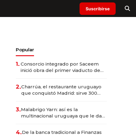
Suscribirse
Popular
1.
Consorcio integrado por Saceem
inició obra del primer viaducto de
los Accesos Este a Montevideo;
inversión total asciende a US$ 54
2.
Charrúa, el restaurante uruguayo
millones
que conquistó Madrid: sirve 300
cubiertos diarios, agota reservas
con un mes de anticipación y
3.
Malabrigo Yarn: así es la
prepara apertura
multinacional uruguaya que le da
de tejer al mundo
4.
De la banca tradicional a Finanzas