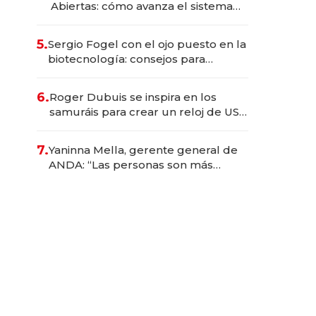
Abiertas: cómo avanza el sistema
financiero uruguayo
5.
Sergio Fogel con el ojo puesto en la
biotecnología: consejos para
emprendedores, oportunidades de
inversión y el rol de la IA
6.
Roger Dubuis se inspira en los
samuráis para crear un reloj de US$
384.000
7.
Yaninna Mella, gerente general de
ANDA: “Las personas son más
importantes que los problemas”