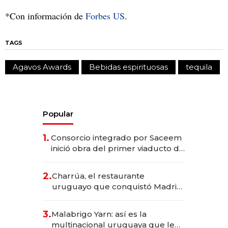
*Con información de
Forbes US
.
TAGS
Agavos Awards
Bebidas espirituosas
tequila
Popular
1.
Consorcio integrado por Saceem
inició obra del primer viaducto de
los Accesos Este a Montevideo;
inversión total asciende a US$ 54
2.
Charrúa, el restaurante
millones
uruguayo que conquistó Madrid:
sirve 300 cubiertos diarios, agota
reservas con un mes de
3.
Malabrigo Yarn: así es la
anticipación y prepara apertura
multinacional uruguaya que le