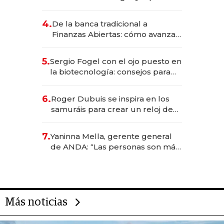
da de tejer al mundo
4.
De la banca tradicional a
Finanzas Abiertas: cómo avanza
el sistema financiero uruguayo
5.
Sergio Fogel con el ojo puesto en
la biotecnología: consejos para
emprendedores, oportunidades
de inversión y el rol de la IA
6.
Roger Dubuis se inspira en los
samuráis para crear un reloj de
US$ 384.000
7.
Yaninna Mella, gerente general
de ANDA: “Las personas son más
importantes que los problemas”
Más noticias