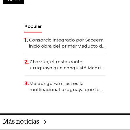
Popular
1.
Consorcio integrado por Saceem
inició obra del primer viaducto de
los Accesos Este a Montevideo;
inversión total asciende a US$ 54
2.
Charrúa, el restaurante
millones
uruguayo que conquistó Madrid:
sirve 300 cubiertos diarios, agota
reservas con un mes de
3.
Malabrigo Yarn: así es la
anticipación y prepara apertura
multinacional uruguaya que le
da de tejer al mundo
Más noticias