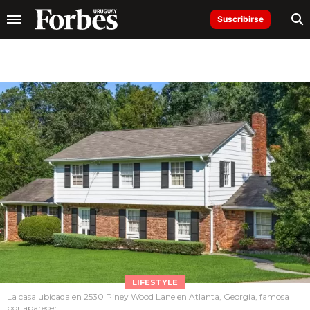
Suscribirse
LIFESTYLE
La casa ubicada en 2530 Piney Wood Lane en Atlanta, Georgia, famosa
por aparecer