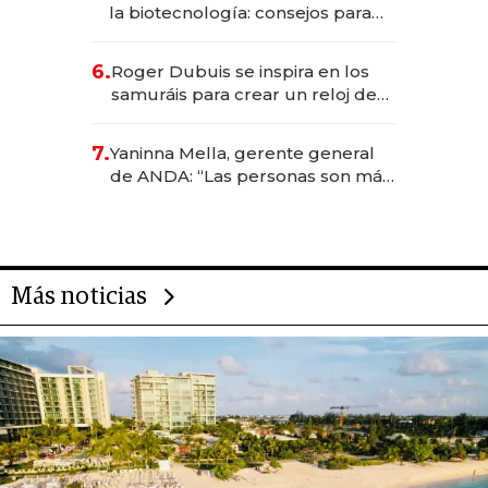
la biotecnología: consejos para
emprendedores, oportunidades
de inversión y el rol de la IA
6.
Roger Dubuis se inspira en los
samuráis para crear un reloj de
US$ 384.000
7.
Yaninna Mella, gerente general
de ANDA: “Las personas son más
importantes que los problemas”
Más noticias