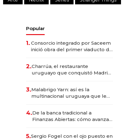
Popular
1.
Consorcio integrado por Saceem
inició obra del primer viaducto de
los Accesos Este a Montevideo;
inversión total asciende a US$ 54
2.
Charrúa, el restaurante
millones
uruguayo que conquistó Madrid:
sirve 300 cubiertos diarios, agota
reservas con un mes de
3.
Malabrigo Yarn: así es la
anticipación y prepara apertura
multinacional uruguaya que le
da de tejer al mundo
4.
De la banca tradicional a
Finanzas Abiertas: cómo avanza
el sistema financiero uruguayo
5.
Sergio Fogel con el ojo puesto en