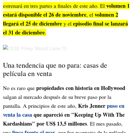
volumen 1
estrenará en tres partes a finales de este año. El
estará disponible el 26 de noviembre
volumen 2
, el
llegará el 25 de diciembre
episodio final se lanzará
y el
el 31 de diciembre
.
Una tendencia que no para: casas de
película en venta
propiedades con historia en Hollywood
No es raro que
salgan al mercado después de su breve paso por la
Kris Jenner
puso en
pantalla. A principios de este año,
venta la casa
que apareció en "Keeping Up With The
Kardashians" por US$ 13,5 millones
. El mes pasado,
finca frente al mar
una
, que fue escenario de la película