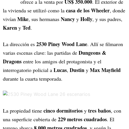
US$ 350.000
ofrece a la venta por
. El exterior de
casa de los Wheeler
la vivienda se utilizó como la
, donde
Mike
Nancy
Holly
vivían
, sus hermanas
y
, y sus padres,
Karen
Ted
y
.
2530 Piney Wood Lane
La dirección es
. Allí se filmaron
Dungeons &
varias escenas clave: las partidas de
Dragons
entre los amigos del protagonista y el
Lucas
Dustin
Max Mayfield
interrogatorio policial a
,
y
durante la cuarta temporada.
cinco dormitorios
tres baños
La propiedad tiene
y
, con
229 metros cuadrados
una superficie cubierta de
. El
8.000 metros cuadrados
terreno abarca
, y según la