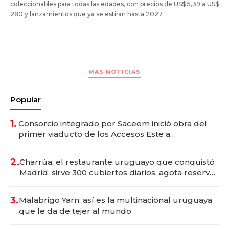
coleccionables para todas las edades, con precios de US$ 5,39 a US$
280 y lanzamientos que ya se estiran hasta 2027.
MAS NOTICIAS
Popular
1.
Consorcio integrado por Saceem inició obra del
primer viaducto de los Accesos Este a
Montevideo; inversión total asciende a US$ 54
millones
2.
Charrúa, el restaurante uruguayo que conquistó
Madrid: sirve 300 cubiertos diarios, agota reservas
con un mes de anticipación y prepara apertura
3.
Malabrigo Yarn: así es la multinacional uruguaya
que le da de tejer al mundo