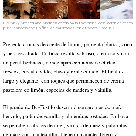
El whisky Method and Madness combina la tradicional destilación de malta
pura irlandesa con un final en barricas de roble francés Limousin.
Presenta aromas de aceite de limón, pimienta blanca, coco
y pera escalfada. En boca resulta sabroso, cremoso y con
un perfil herbáceo, donde aparecen notas de cítricos
frescos, cereal cocido, clavo y roble curado. El final es
largo y elegante, con toques que permanecen de crema
pastelera de limón, especias de madera y vainilla.
El jurado de BevTest lo describió con aromas de maíz
hervido, pudín de vainilla y almendras tostadas. En boca
se perciben sabores de miel, virutas de nuez y palomitas
de maíz con mantequilla. Tiene un carácter ligero y