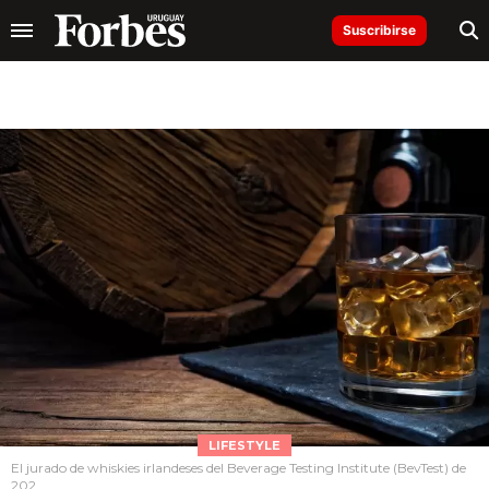
Suscribirse
LIFESTYLE
El jurado de whiskies irlandeses del Beverage Testing Institute (BevTest) de
202