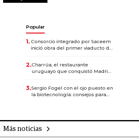
Popular
1.
Consorcio integrado por Saceem
inició obra del primer viaducto de
los Accesos Este a Montevideo;
inversión total asciende a US$ 54
2.
Charrúa, el restaurante
millones
uruguayo que conquistó Madrid:
sirve 300 cubiertos diarios, agota
reservas con un mes de
3.
Sergio Fogel con el ojo puesto en
anticipación y prepara apertura
la biotecnología: consejos para
emprendedores, oportunidades
de inversión y el rol de la IA
Más noticias