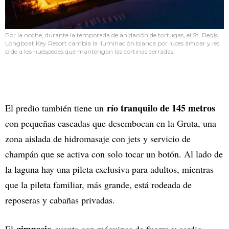
Por la noche, durante la temporada de anidación de tortugas, el St. Regis
Longboat Key Resort cambia la iluminación blanca por luces ámbar y les
pide a los huéspedes que mantengan las cortinas cerradas.
río tranquilo de 145 metros
El predio también tiene un
con pequeñas cascadas que desembocan en la Gruta, una
zona aislada de hidromasaje con jets y servicio de
champán que se activa con solo tocar un botón. Al lado de
la laguna hay una pileta exclusiva para adultos, mientras
que la pileta familiar, más grande, está rodeada de
reposeras y cabañas privadas.