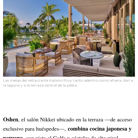
Las mesas del restaurante italiano Riva, tanto adentro como afuera, dan a
la laguna y a la terraza central de la pileta.
Oshen
, el salón Nikkei ubicado en la terraza —de acceso
combina cocina japonesa y
exclusivo para huéspedes—,
peruana
, con vista al Golfo y cócteles de alto nivel.