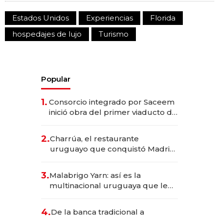
Estados Unidos
Experiencias
Florida
hospedajes de lujo
Turismo
Popular
1.
Consorcio integrado por Saceem
inició obra del primer viaducto de
los Accesos Este a Montevideo;
inversión total asciende a US$ 54
2.
Charrúa, el restaurante
millones
uruguayo que conquistó Madrid:
sirve 300 cubiertos diarios, agota
reservas con un mes de
3.
Malabrigo Yarn: así es la
anticipación y prepara apertura
multinacional uruguaya que le
da de tejer al mundo
4.
De la banca tradicional a