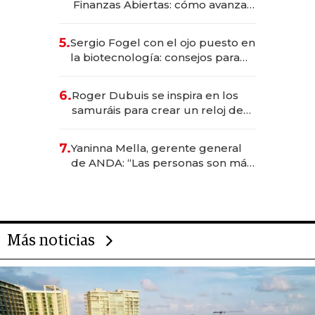
Finanzas Abiertas: cómo avanza
el sistema financiero uruguayo
5.
Sergio Fogel con el ojo puesto en
la biotecnología: consejos para
emprendedores, oportunidades
de inversión y el rol de la IA
6.
Roger Dubuis se inspira en los
samuráis para crear un reloj de
US$ 384.000
7.
Yaninna Mella, gerente general
de ANDA: “Las personas son más
importantes que los problemas”
Más noticias