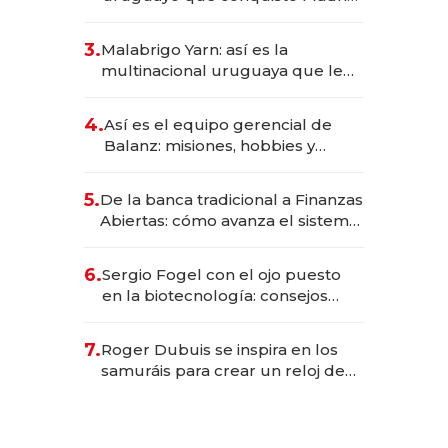
sirve 300 cubiertos diarios, agota
reservas con un mes de
3.
Malabrigo Yarn: así es la
anticipación y prepara apertura
multinacional uruguaya que le
da de tejer al mundo
4.
Así es el equipo gerencial de
Balanz: misiones, hobbies y
metas para este año
5.
De la banca tradicional a Finanzas
Abiertas: cómo avanza el sistema
financiero uruguayo
6.
Sergio Fogel con el ojo puesto
en la biotecnología: consejos
para emprendedores,
oportunidades de inversión y el
7.
Roger Dubuis se inspira en los
rol de la IA
samuráis para crear un reloj de
US$ 384.000