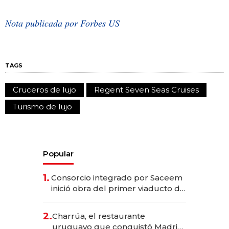
Nota publicada por Forbes US
TAGS
Cruceros de lujo
Regent Seven Seas Cruises
Turismo de lujo
Popular
1.
Consorcio integrado por Saceem
inició obra del primer viaducto de
los Accesos Este a Montevideo;
inversión total asciende a US$ 54
2.
Charrúa, el restaurante
millones
uruguayo que conquistó Madrid: