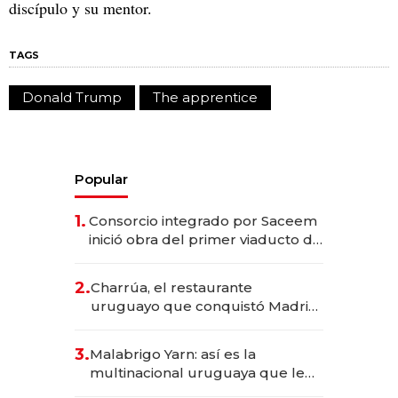
discípulo y su mentor.
TAGS
Donald Trump
The apprentice
Popular
1.
Consorcio integrado por Saceem
inició obra del primer viaducto de
los Accesos Este a Montevideo;
inversión total asciende a US$ 54
2.
Charrúa, el restaurante
millones
uruguayo que conquistó Madrid:
sirve 300 cubiertos diarios, agota
reservas con un mes de
3.
Malabrigo Yarn: así es la
anticipación y prepara apertura
multinacional uruguaya que le
da de tejer al mundo