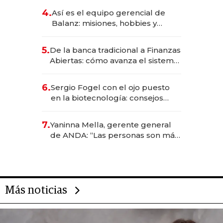
4.
Así es el equipo gerencial de
Balanz: misiones, hobbies y
metas para este año
5.
De la banca tradicional a Finanzas
Abiertas: cómo avanza el sistema
financiero uruguayo
6.
Sergio Fogel con el ojo puesto
en la biotecnología: consejos
para emprendedores,
oportunidades de inversión y el
7.
Yaninna Mella, gerente general
rol de la IA
de ANDA: “Las personas son más
importantes que los problemas”
Más noticias