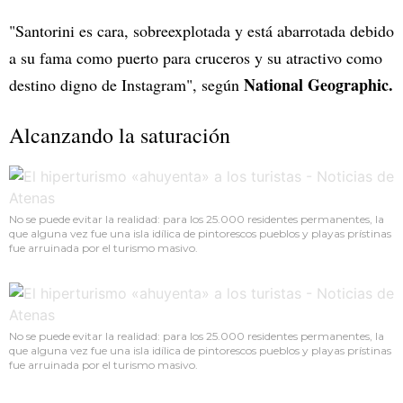
"Santorini es cara, sobreexplotada y está abarrotada debido
a su fama como puerto para cruceros y su atractivo como
National Geographic.
destino digno de Instagram", según
Alcanzando la saturación
No se puede evitar la realidad: para los 25.000 residentes permanentes, la
que alguna vez fue una isla idílica de pintorescos pueblos y playas prístinas
fue arruinada por el turismo masivo.
No se puede evitar la realidad: para los 25.000 residentes permanentes, la
que alguna vez fue una isla idílica de pintorescos pueblos y playas prístinas
fue arruinada por el turismo masivo.