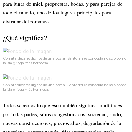
para lunas de miel, propuestas, bodas, y para parejas de
todo el mundo, uno de los lugares principales para
disfrutar del romance.
¿Qué significa?
Con atardeceres dignos de una postal, Santorini es conocida no solo como
la isla griega más hermosa.
Con atardeceres dignos de una postal, Santorini es conocida no solo como
la isla griega más hermosa.
Todos sabemos lo que eso también significa: multitudes
por todas partes, sitios congestionados, suciedad, ruido,
nuevas construcciones, precios altos, degradación de la
naturaleza, contaminación, filas interminables, mala