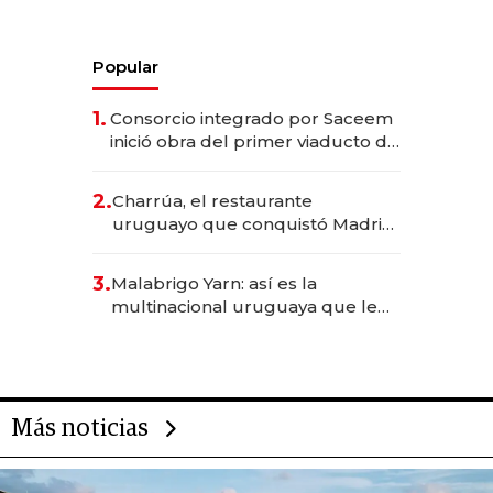
Popular
1.
Consorcio integrado por Saceem
inició obra del primer viaducto de
los Accesos Este a Montevideo;
inversión total asciende a US$ 54
2.
Charrúa, el restaurante
millones
uruguayo que conquistó Madrid:
sirve 300 cubiertos diarios, agota
reservas con un mes de
3.
Malabrigo Yarn: así es la
anticipación y prepara apertura
multinacional uruguaya que le
da de tejer al mundo
Más noticias