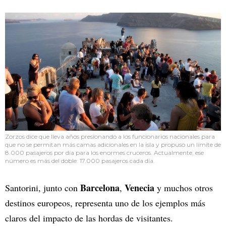
Zorzos dice que lleva años presionando a los funcionarios nacionales para
que no se permitan más camas adicionales en la isla y propuso un límite de
8.000 pasajeros por día para los enormes cruceros. Actualmente, ese
número es más del doble: 17.000 pasajeros cada día.
Barcelona
Venecia
Santorini, junto con
,
y muchos otros
destinos europeos, representa uno de los ejemplos más
claros del impacto de las hordas de visitantes.