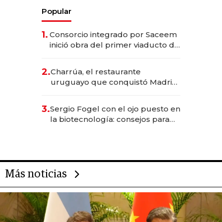
Popular
1.
Consorcio integrado por Saceem
inició obra del primer viaducto de
los Accesos Este a Montevideo;
inversión total asciende a US$ 54
2.
Charrúa, el restaurante
millones
uruguayo que conquistó Madrid:
sirve 300 cubiertos diarios, agota
reservas con un mes de
3.
Sergio Fogel con el ojo puesto en
anticipación y prepara apertura
la biotecnología: consejos para
emprendedores, oportunidades
de inversión y el rol de la IA
Más noticias