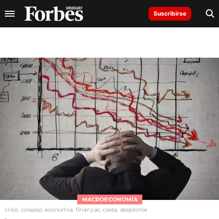
Suscribirse
MACROECONOMÍA
crisis, colapso, economia, finanzas, caida, desplome
.