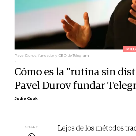
MILL
Pavel Durov, fundador y CEO de Telegram
.
Cómo es la "rutina sin dis
Pavel Durov fundar Tele
Jodie Cook
SHARE
Lejos de los métodos tra