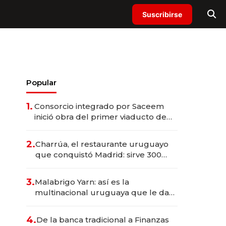
Suscribirse
Popular
1.
Consorcio integrado por Saceem
inició obra del primer viaducto de
los Accesos Este a Montevideo;
inversión total asciende a US$ 54
2.
Charrúa, el restaurante uruguayo
millones
que conquistó Madrid: sirve 300
cubiertos diarios, agota reservas
con un mes de anticipación y
3.
Malabrigo Yarn: así es la
prepara apertura
multinacional uruguaya que le da
de tejer al mundo
4.
De la banca tradicional a Finanzas