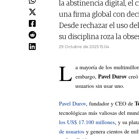
la abstinencia digital, e
una firma global con deci
Desde rechazar el uso del 
su disciplina roza la obse
29 Octubre de 2025 15.04
L
a mayoría de los multimillon
Pavel Durov
embargo,
creó 
usuarios sin usar uno.
T
Pavel Durov
, fundador y CEO de
tecnológicas más valiosas del mun
los US$ 17.100 millones
, y su pla
de usuarios
y genera cientos de mil