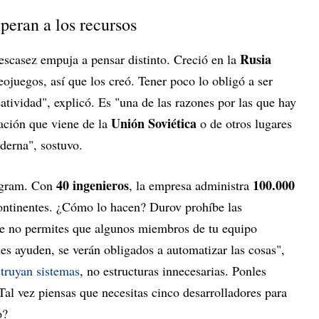
uperan a los recursos
Rusia
escasez empuja a pensar distinto. Creció en la
juegos, así que los creó. Tener poco lo obligó a ser
eatividad", explicó. Es "una de las razones por las que hay
Unión Soviética
mación que viene de la
o de otros lugares
derna", sostuvo.
40 ingenieros
100.000
legram. Con
, la empresa administra
continentes. ¿Cómo lo hacen? Durov prohíbe las
te no permites que algunos miembros de tu equipo
es ayuden, se verán obligados a automatizar las cosas",
truyan sistemas
, no estructuras innecesarias. Ponles
 Tal vez piensas que necesitas cinco desarrolladores para
o?