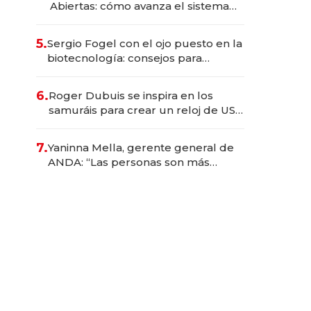
Abiertas: cómo avanza el sistema
financiero uruguayo
5.
Sergio Fogel con el ojo puesto en la
biotecnología: consejos para
emprendedores, oportunidades de
inversión y el rol de la IA
6.
Roger Dubuis se inspira en los
samuráis para crear un reloj de US$
384.000
7.
Yaninna Mella, gerente general de
ANDA: “Las personas son más
importantes que los problemas”