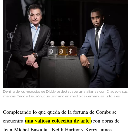
Dentro de los negocios de Diddy se destacaba una alianza con Diageo y sus
marcas Cîroc y DeLeón, que terminó en medio de demandas judiciales.
Completando lo que queda de la fortuna de Combs se
una valiosa colección de arte
encuentra
(con obras de
Jean-Michel Basquiat, Keith Haring y Kerry James