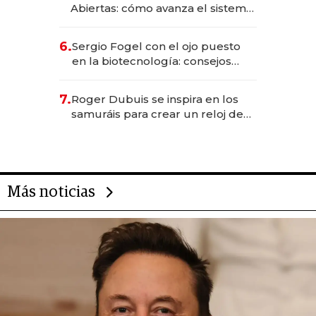
Abiertas: cómo avanza el sistema
financiero uruguayo
6.
Sergio Fogel con el ojo puesto
en la biotecnología: consejos
para emprendedores,
oportunidades de inversión y el
7.
Roger Dubuis se inspira en los
rol de la IA
samuráis para crear un reloj de
US$ 384.000
Más noticias