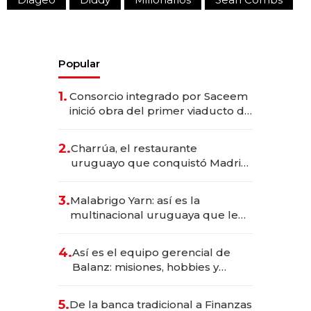
Popular
1.
Consorcio integrado por Saceem
inició obra del primer viaducto de
los Accesos Este a Montevideo;
inversión total asciende a US$ 54
2.
Charrúa, el restaurante
millones
uruguayo que conquistó Madrid:
sirve 300 cubiertos diarios, agota
reservas con un mes de
3.
Malabrigo Yarn: así es la
anticipación y prepara apertura
multinacional uruguaya que le
da de tejer al mundo
4.
Así es el equipo gerencial de
Balanz: misiones, hobbies y
metas para este año
5.
De la banca tradicional a Finanzas