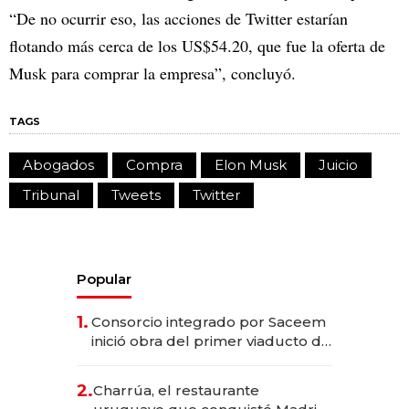
“De no ocurrir eso, las acciones de Twitter estarían
flotando más cerca de los US$54.20, que fue la oferta de
Musk para comprar la empresa”, concluyó.
TAGS
Abogados
Compra
Elon Musk
Juicio
Tribunal
Tweets
Twitter
Popular
1.
Consorcio integrado por Saceem
inició obra del primer viaducto de
los Accesos Este a Montevideo;
inversión total asciende a US$ 54
2.
Charrúa, el restaurante
millones