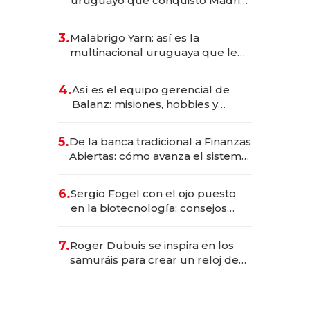
uruguayo que conquistó Madrid:
sirve 300 cubiertos diarios, agota
reservas con un mes de
3.
Malabrigo Yarn: así es la
anticipación y prepara apertura
multinacional uruguaya que le
da de tejer al mundo
4.
Así es el equipo gerencial de
Balanz: misiones, hobbies y
metas para este año
5.
De la banca tradicional a Finanzas
Abiertas: cómo avanza el sistema
financiero uruguayo
6.
Sergio Fogel con el ojo puesto
en la biotecnología: consejos
para emprendedores,
oportunidades de inversión y el
7.
Roger Dubuis se inspira en los
rol de la IA
samuráis para crear un reloj de
US$ 384.000