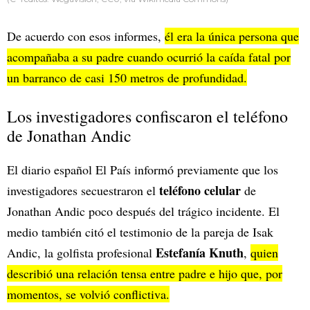
De acuerdo con esos informes,
él era la única persona que
acompañaba a su padre cuando ocurrió la caída fatal por
un barranco de casi 150 metros de profundidad.
Los investigadores confiscaron el teléfono
de Jonathan Andic
El diario español El País informó previamente que los
teléfono celular
investigadores secuestraron el
de
Jonathan Andic poco después del trágico incidente. El
medio también citó el testimonio de la pareja de Isak
Estefanía Knuth
Andic, la golfista profesional
,
quien
describió una relación tensa entre padre e hijo que, por
momentos, se volvió conflictiva.