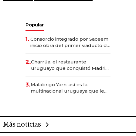
Popular
1.
Consorcio integrado por Saceem
inició obra del primer viaducto de
los Accesos Este a Montevideo;
inversión total asciende a US$ 54
2.
Charrúa, el restaurante
millones
uruguayo que conquistó Madrid:
sirve 300 cubiertos diarios, agota
reservas con un mes de
3.
Malabrigo Yarn: así es la
anticipación y prepara apertura
multinacional uruguaya que le
da de tejer al mundo
Más noticias