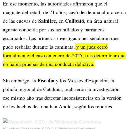
En ese momento, las autoridades afirmaron que el
magnate del retail, de 71 años, cayó desde una altura cerca
Salnitre
Collbató
de las cuevas de
, en
, un área natural
agreste conocida por sus acantilados y barrancos
escarpados. Las primeras investigaciones señalaron que
pudo resbalar durante la caminata,
y un juez cerró
formalmente el caso en enero de 2025, tras determinar que
no había pruebas de una conducta delictiva.
Fiscalía
Sin embargo, la
y los Mossos d'Esquadra, la
policía regional de Cataluña, reabrieron la investigación
ese mismo año tras detectar inconsistencias en la versión
de los hechos de Jonathan Andic, según los reportes.
(C´reditos: Wegavisión, CC0, via Wikimedia Commons)