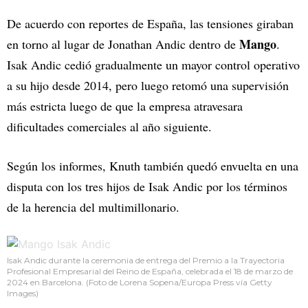
De acuerdo con reportes de España, las tensiones giraban
Mango
en torno al lugar de Jonathan Andic dentro de
.
Isak Andic cedió gradualmente un mayor control operativo
a su hijo desde 2014, pero luego retomó una supervisión
más estricta luego de que la empresa atravesara
dificultades comerciales al año siguiente.
Según los informes, Knuth también quedó envuelta en una
disputa con los tres hijos de Isak Andic por los términos
de la herencia del multimillonario.
Isak Andic durante la ceremonia de entrega del Premio a la Trayectoria
Profesional Empresarial del Reino de España, celebrada el 18 de marzo de
2024 en Barcelona. (Foto de Lorena Sopena/Europa Press vía Getty
Images)