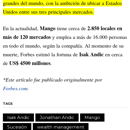
grandes del mundo, con la ambición de ubicar a Estados
Unidos entre sus tres principales mercados.
Mango
2.850 locales en
En la actualidad,
tiene cerca de
más de 120 mercados
y emplea a más de 16.000 personas
en todo el mundo, según la compañía. Al momento de su
Isak Andic
muerte, Forbes estimó la fortuna de
en cerca
US$ 4500 millones
de
.
*Este artículo fue publicado originalmente por
Forbes.com.
TAGS
Isak Andic
Jonathan Andic
Mango
Sucesión
wealth management