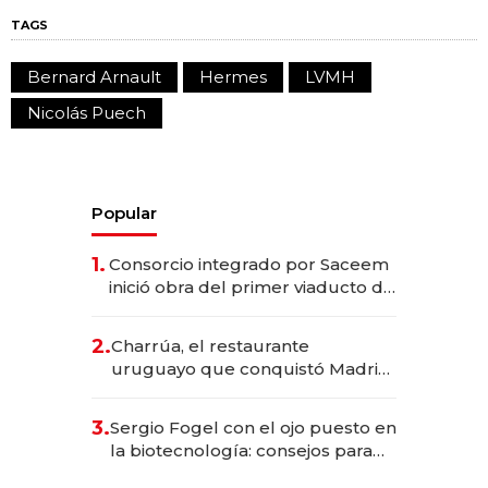
TAGS
Bernard Arnault
Hermes
LVMH
Nicolás Puech
Popular
1.
Consorcio integrado por Saceem
inició obra del primer viaducto de
los Accesos Este a Montevideo;
inversión total asciende a US$ 54
2.
Charrúa, el restaurante
millones
uruguayo que conquistó Madrid:
sirve 300 cubiertos diarios, agota
reservas con un mes de
3.
Sergio Fogel con el ojo puesto en
anticipación y prepara apertura
la biotecnología: consejos para
emprendedores, oportunidades