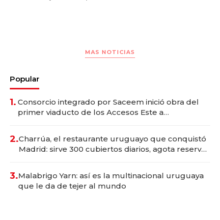
MAS NOTICIAS
Popular
1.
Consorcio integrado por Saceem inició obra del
primer viaducto de los Accesos Este a
Montevideo; inversión total asciende a US$ 54
millones
2.
Charrúa, el restaurante uruguayo que conquistó
Madrid: sirve 300 cubiertos diarios, agota reservas
con un mes de anticipación y prepara apertura
3.
Malabrigo Yarn: así es la multinacional uruguaya
que le da de tejer al mundo